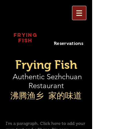
Frying
Fish
Reservations
Frying Fish
Authentic Sezhchuan
Restaurant
​​沸腾渔乡 家的味道
Helvetica Light is an easy-to-read font, with
tall and narrow letters, that works well on
almost every site.
I'm a paragraph. Click here to add your