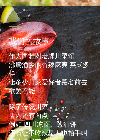
我们的故事
作为西雅图老牌川菜馆
沸腾渔乡的香辣麻爽 菜式多
样
让多少川菜爱好者慕名前去
欲罢不能
除了传统川菜
店内还有面点
例如 四川凉面、葱油饼
还有让不吃辣星人也拍手叫