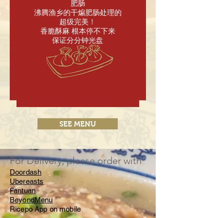
肥肠
沸腾渔乡的干煸肥肠处理的
超级完美！
香脆酥麻 根本停不下来
保证分分钟光盘
SEE MENU
For Delivery, please order with
Doordash
Ubereasts
Fantuan
BeyondMenu
Ricepo App on mobile